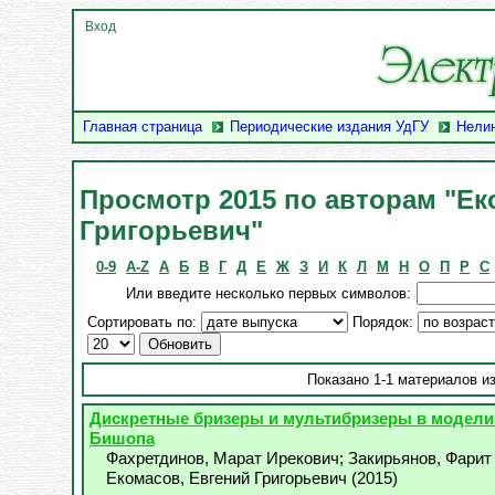
Вход
Главная страница
Периодические издания УдГУ
Нели
Просмотр 2015 по авторам "Ек
Григорьевич"
0-9
A-Z
А
Б
В
Г
Д
Е
Ж
З
И
К
Л
М
Н
О
П
Р
С
Или введите несколько первых символов:
Сортировать по:
Порядок:
Показано 1-1 материалов из
Дискретные бризеры и мультибризеры в модели
Бишопа
Фахретдинов, Марат Ирекович
;
Закирьянов, Фарит
Екомасов, Евгений Григорьевич
(
2015
)