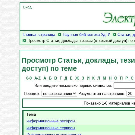
Вход
Главная страница
Научная библиотека УдГУ
Статьи, 
Просмотр Статьи, доклады, тезисы (открытый доступ) по 
Просмотр Статьи, доклады, тез
доступ) по теме
0-9
A-Z
А
Б
В
Г
Д
Е
Ж
З
И
К
Л
М
Н
О
П
Р
С
Или введите несколько первых символов:
Порядок:
Результатов на странице:
Показано 1-6 материалов из
Тема
информационные ресурсы
информационные сервисы
Информационные технологии