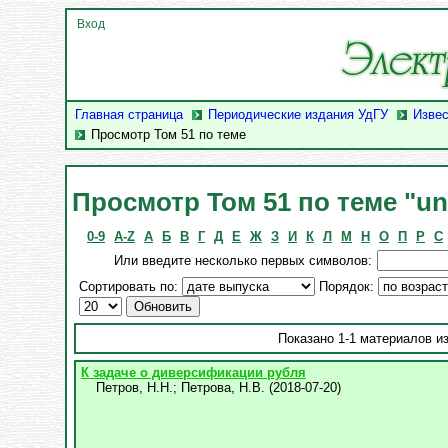
Вход
Главная страница
Периодические издания УдГУ
Извес
Просмотр Том 51 по теме
Просмотр Том 51 по теме "unc
0-9
A-Z
А
Б
В
Г
Д
Е
Ж
З
И
К
Л
М
Н
О
П
Р
С
Или введите несколько первых символов:
Сортировать по:
Порядок:
Показано 1-1 материалов из
К задаче о диверсификации рубля
Петров, Н.Н.
;
Петрова, Н.В.
(
2018-07-20
)