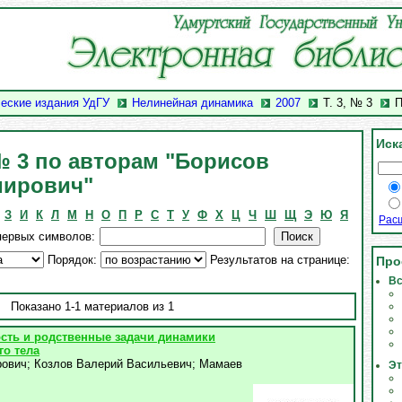
еские издания УдГУ
Нелинейная динамика
2007
Т. 3, № 3
П
Иск
 № 3 по авторам "Борисов
мирович"
З
И
К
Л
М
Н
О
П
Р
С
Т
У
Ф
Х
Ц
Ч
Ш
Щ
Э
Ю
Я
Рас
первых символов:
Порядок:
Результатов на странице:
Про
Вс
Показано 1-1 материалов из 1
сть и родственные задачи динамики
го тела
рович
;
Козлов Валерий Васильевич
;
Мамаев
Эт