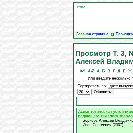
Вход
Главная страница
Периодич
Просмотр Т. 3,
Алексей Влади
0-9
A-Z
А
Б
В
Г
Д
Е
Ж
Или введите несколько 
Сортировать по:
Асимптотическая устойчиво
падающего тяжелого твердо
Борисов Алексей Владими
Иван Сергеевич
(
2007
)