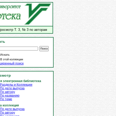
росмотр Т. 3, № 3 по авторам
ать
Искать
В этой коллекции
ширенный поиск
смотр
я электронная библиотека
Разделы и Коллекции
По дате выпуска
По автору
По названию
По теме
а коллекция
По дате выпуска
По автору