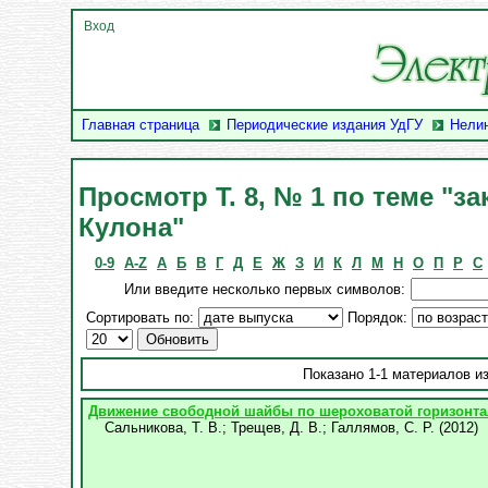
Вход
Главная страница
Периодические издания УдГУ
Нели
Просмотр Т. 8, № 1 по теме "з
Кулона"
0-9
A-Z
А
Б
В
Г
Д
Е
Ж
З
И
К
Л
М
Н
О
П
Р
С
Или введите несколько первых символов:
Сортировать по:
Порядок:
Показано 1-1 материалов из
Движение свободной шайбы по шероховатой горизонта
Сальникова, Т. В.
;
Трещев, Д. В.
;
Галлямов, С. Р.
(
2012
)