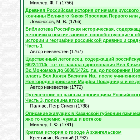
Миллер, Ф. Г.
(
1756
)
Древняя Российская история от начала русского
кончины Великого Князя Ярослава Первого или д
Ломоносов, М. В.
(
1766
)
Библиотека Российская историческая, содержащ
летописи и всякие записки, способствующие к 
истории и географии российской древних и сред
Часть 1
Автор неизвестен
(
1767
)
Царственный летописец, содержащий российску
6622/1114г., т.е. от начала царствования Вел.Кня
Вс.Мономаха до 6080/1472г., т.е. до покорения Н
власть Вел.Князя Василия Ив., после учиненного
Новгороде происками Марфы Посадницы и ее д
Автор неизвестен
(
1772
)
Путешествие по разным провинциям Российского
Часть 3, половина вторая
Паллас, Петр Симон
(
1788
)
Описание живущих в Казанской губернии язычес
яко то черемис, чуваш и вотяков
Миллер, Г. Ф.
(
1791
)
Краткая история о городе Архангельском
Крестинин, Василий
(
1792
)