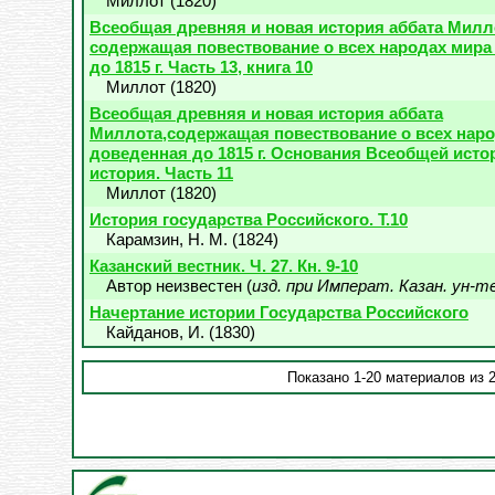
Миллот
(
1820
)
Всеобщая древняя и новая история аббата Милл
содержащая повествование о всех народах мира
до 1815 г. Часть 13, книга 10
Миллот
(
1820
)
Всеобщая древняя и новая история аббата
Миллота,содержащая повествование о всех наро
доведенная до 1815 г. Основания Всеобщей исто
история. Часть 11
Миллот
(
1820
)
История государства Российского. Т.10
Карамзин, Н. М.
(
1824
)
Казанский вестник. Ч. 27. Кн. 9-10
Автор неизвестен
(
изд. при Императ. Казан. ун-т
Начертание истории Государства Российского
Кайданов, И.
(
1830
)
Показано 1-20 материалов из 