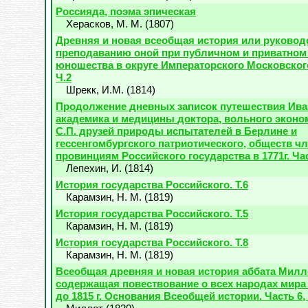
Россияда, поэма эпическая
Херасков, М. М.
(
1807
)
Древняя и новая всеобщая история или руковод
преподаванию оной при публичном и приватном
юношества в округе Императорского Московского
Ч.2
Шрекк, И.М.
(
1814
)
Продолжение дневных записок путешествия Ива
академика и медицины доктора, вольного эконо
С.П. друзей природы испытателей в Берлине и
гессенгомбургского патриотического, обществ ч
провинциям Российского государства в 1771г. Ча
Лепехин, И.
(
1814
)
История государства Российского. Т.6
Карамзин, Н. М.
(
1819
)
История государства Российского. Т.5
Карамзин, Н. М.
(
1819
)
История государства Российского. Т.8
Карамзин, Н. М.
(
1819
)
Всеобщая древняя и новая история аббата Милл
содержащая повествование о всех народах мира
до 1815 г. Основания Всеобщей истории. Часть 6, 