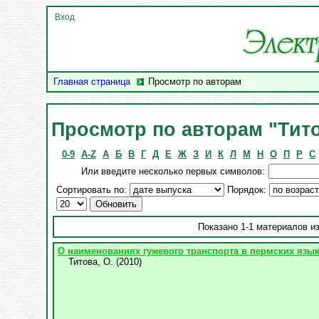
Вход
Главная страница
Просмотр по авторам
Просмотр по авторам "Тито
0-9
A-Z
А
Б
В
Г
Д
Е
Ж
З
И
К
Л
М
Н
О
П
Р
С
Или введите несколько первых символов:
Сортировать по:
Порядок:
Показано 1-1 материалов из
О наименованиях гужевого транспорта в пермских язы
Титова, О.
(
2010
)