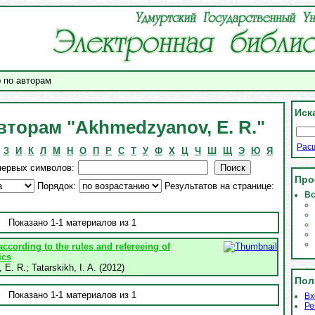
 по авторам
Иск
вторам "Akhmedzyanov, E. R."
Рас
З
И
К
Л
М
Н
О
П
Р
С
Т
У
Ф
Х
Ц
Ч
Ш
Щ
Э
Ю
Я
первых символов:
Про
Порядок:
Результатов на странице:
Вс
Показано 1-1 материалов из 1
ccording to the rules and refereeing of
ics
 E. R.
;
Tatarskikh, I. A.
(
2012
)
Пол
Показано 1-1 материалов из 1
Вх
Ре