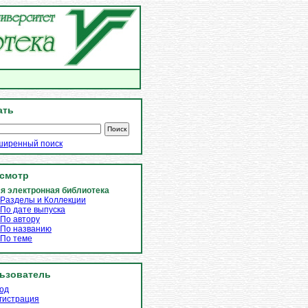
ать
ширенный поиск
смотр
я электронная библиотека
Разделы и Коллекции
По дате выпуска
По автору
По названию
По теме
ьзователь
од
гистрация