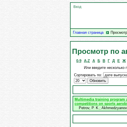
Вход
Главная страница
Просмотр
Просмотр по а
0-9
A-Z
А
Б
В
Г
Д
Е
Ж
Или введите несколько 
Сортировать по:
Multimedia training program a
competitions on sports aerob
Petrov, P. K.
;
Akhmedzyanov,