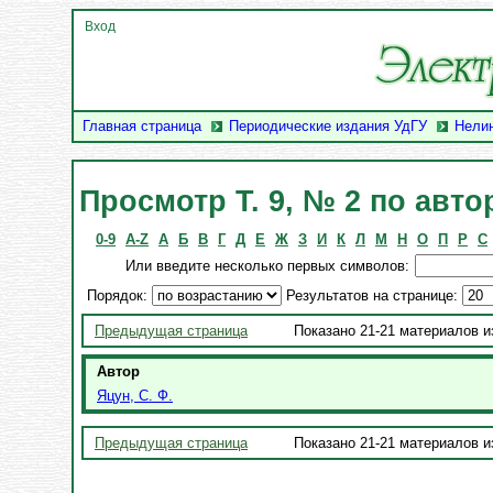
Вход
Главная страница
Периодические издания УдГУ
Нели
Просмотр Т. 9, № 2 по авто
0-9
A-Z
А
Б
В
Г
Д
Е
Ж
З
И
К
Л
М
Н
О
П
Р
С
Или введите несколько первых символов:
Порядок:
Результатов на странице:
Предыдущая страница
Показано 21-21 материалов и
Автор
Яцун, С. Ф.
Предыдущая страница
Показано 21-21 материалов и