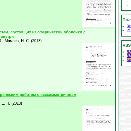
Пол
Вх
Ре
тем, состоящих из сферической оболочки с
 внутри
В.
;
Мамаев, И. С.
(
2013
)
RSS
RS
RS
At
ерическим роботом с осесимметричным
 Е. Н.
(
2013
)