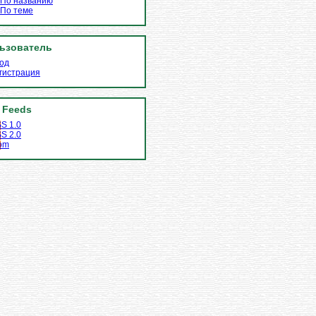
По названию
По теме
ьзователь
од
гистрация
 Feeds
S 1.0
S 2.0
om