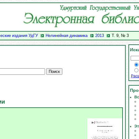
еские издания УдГУ
Нелинейная динамика
2013
Т. 9, № 3
Иск
Рас
Про
Вс
ии
Эт