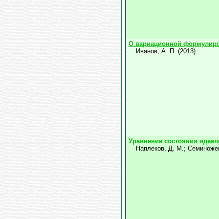
О вариационной формулиро
Иванов, А. П.
(
2013
)
Уравнение состояния идеал
Наплеков, Д. М.
;
Семиножен