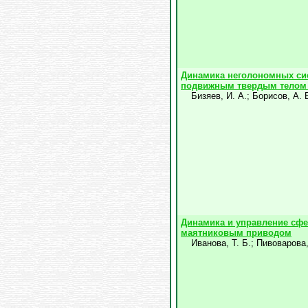
Динамика неголономных сис
подвижным твердым телом
Бизяев, И. А.
;
Борисов, А. 
Динамика и управление сф
маятниковым приводом
Иванова, Т. Б.
;
Пивоварова,