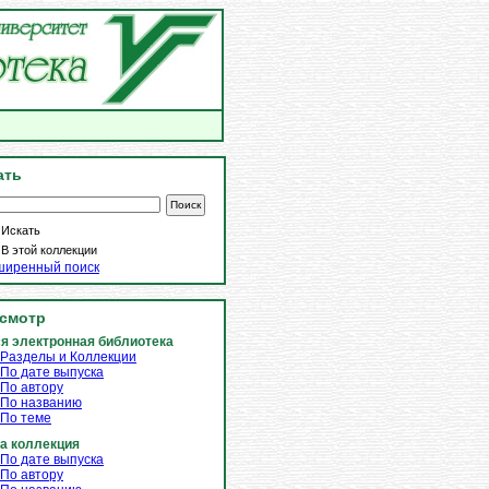
ать
Искать
В этой коллекции
ширенный поиск
смотр
я электронная библиотека
Разделы и Коллекции
По дате выпуска
По автору
По названию
По теме
а коллекция
По дате выпуска
По автору