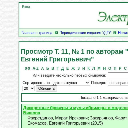
Вход
Главная страница
Периодические издания УдГУ
Нели
Просмотр Т. 11, № 1 по авторам 
Евгений Григорьевич"
0-9
A-Z
А
Б
В
Г
Д
Е
Ж
З
И
К
Л
М
Н
О
П
Р
С
Или введите несколько первых символов:
Сортировать по:
Порядок:
Показано 1-1 материалов из
Дискретные бризеры и мультибризеры в модели
Бишопа
Фахретдинов, Марат Ирекович
;
Закирьянов, Фарит
Екомасов, Евгений Григорьевич
(
2015
)