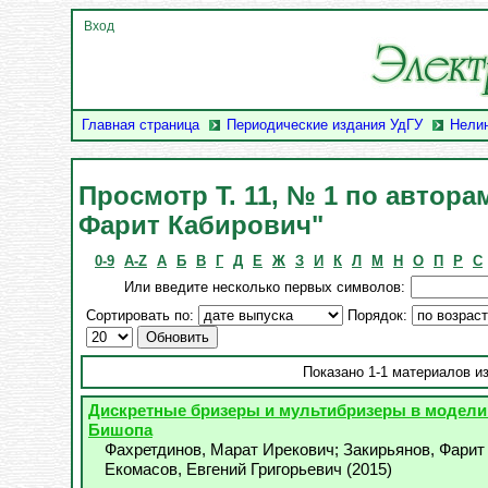
Вход
Главная страница
Периодические издания УдГУ
Нели
Просмотр Т. 11, № 1 по автора
Фарит Кабирович"
0-9
A-Z
А
Б
В
Г
Д
Е
Ж
З
И
К
Л
М
Н
О
П
Р
С
Или введите несколько первых символов:
Сортировать по:
Порядок:
Показано 1-1 материалов из
Дискретные бризеры и мультибризеры в модели
Бишопа
Фахретдинов, Марат Ирекович
;
Закирьянов, Фарит
Екомасов, Евгений Григорьевич
(
2015
)