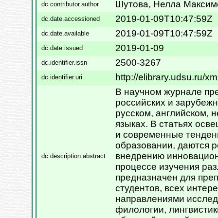
Шутова, Нелла Максим
dc.contributor.author
2019-01-09T10:47:59Z
dc.date.accessioned
2019-01-09T10:47:59Z
dc.date.available
2019-01-09
dc.date.issued
2500-3267
dc.identifier.issn
http://elibrary.udsu.ru/
dc.identifier.uri
В научном журнале пр
российских и зарубеж
русском, английском, 
языках. В статьях осв
и современные тенден
образовании, даются 
внедрению инновацион
dc.description.abstract
процессе изучения ра
предназначен для преп
студентов, всех инте
направлениями исслед
филологии, лингвистик