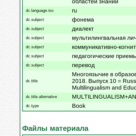
областей знаний
ru
dc.language.iso
фонема
dc.subject
диалект
dc.subject
мультилингвальная ли
dc.subject
коммуникативно-когни
dc.subject
педагогические прием
dc.subject
перевод
dc.subject
Многоязычие в образо
2018. Выпуск 10 = Russi
dc.title
Multilingualism and Educ
MULTILINGUALISM+A
dc.title.alternative
Book
dc.type
Файлы материала