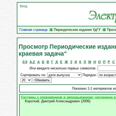
Вход
Главная страница
Периодические издания УдГУ
Просм
Просмотр Периодические издания
краевая задача"
0-9
A-Z
А
Б
В
Г
Д
Е
Ж
З
И
К
Л
М
Н
О
П
Р
С
Или введите несколько первых символов:
Сортировать по:
Порядок:
Показано 1-1 материалов из
Системы с опережением и запаздыванием: численное 
Короткий, Дмитрий Александрович
(
2006
)