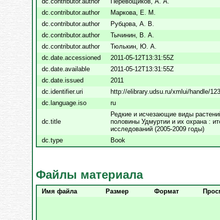
dc.contributor.author
Перевощиков, А. А.
dc.contributor.author
Маркова, Е. М.
dc.contributor.author
Рубцова, А. В.
dc.contributor.author
Тычинин, В. А.
dc.contributor.author
Тюлькин, Ю. А.
dc.date.accessioned
2011-05-12T13:31:55Z
dc.date.available
2011-05-12T13:31:55Z
dc.date.issued
2011
dc.identifier.uri
http://elibrary.udsu.ru/xmlui/handle/1
dc.language.iso
ru
Редкие и исчезающие виды растени
dc.title
половины Удмуртии и их охрана : ит
исследований (2005-2009 годы)
dc.type
Book
Файлы материала
Имя файла
Размер
Формат
Прос