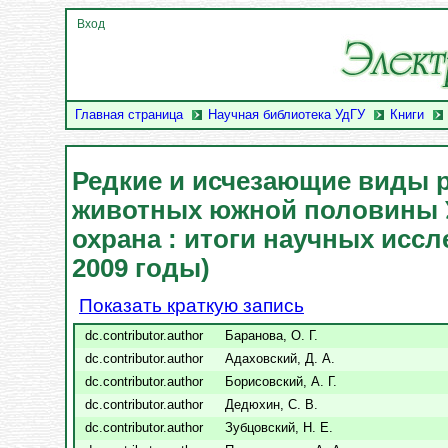
Вход
Главная страница
Научная библиотека УдГУ
Книги
Редкие и исчезающие виды р
животных южной половины 
охрана : итоги научных иссл
2009 годы)
Показать краткую запись
dc.contributor.author
Баранова, О. Г.
dc.contributor.author
Адаховский, Д. А.
dc.contributor.author
Борисовский, А. Г.
dc.contributor.author
Дедюхин, С. В.
dc.contributor.author
Зубцовский, Н. Е.