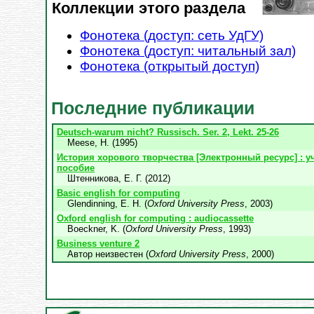
Коллекции этого раздела
Фонотека (доступ: сеть УдГУ)
Фонотека (доступ: читальный зал)
Фонотека (открытый доступ)
Последние публикации
Deutsch-warum nicht? Russisch. Ser. 2, Lekt. 25-26
Meese, H.
(
1995
)
История хорового творчества [Электронный ресурс] : у
пособие
Штенникова, Е. Г.
(
2012
)
Basic english for computing
Glendinning, E. H.
(
Oxford University Press
,
2003
)
Oxford english for computing : audiocassette
Boeckner, K.
(
Oxford University Press
,
1993
)
Business venture 2
Автор неизвестен
(
Oxford University Press
,
2000
)