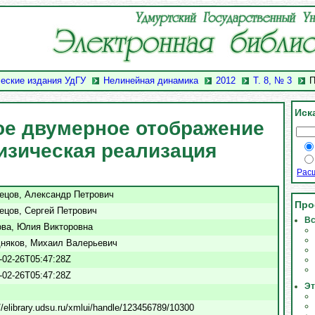
еские издания УдГУ
Нелинейная динамика
2012
Т. 8, № 3
П
Иск
ое двумерное отображение
изическая реализация
Рас
ецов, Александр Петрович
Про
ецов, Сергей Петрович
Вс
ва, Юлия Викторовна
няков, Михаил Валерьевич
-02-26T05:47:28Z
-02-26T05:47:28Z
Эт
://elibrary.udsu.ru/xmlui/handle/123456789/10300