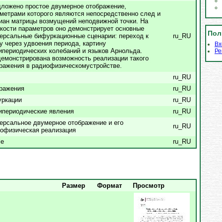
ложено простое двумерное отображение,
метрами которого являются непосредственно след и
иан матрицы возмущений неподвижной точки. На
кости параметров оно демонстрирует основные
Пол
ерсальные бифуркационные сценарии: переход к
ru_RU
у через удвоения периода, картину
Вх
ипериодических колебаний и языков Арнольда.
Ре
емонстрирована возможность реализации такого
ражения в радиофизическомустройстве.
ru_RU
ражения
ru_RU
уркации
ru_RU
ипериодические явления
ru_RU
ерсальное двумерное отображение и его
ru_RU
офизическая реализация
le
ru_RU
Размер
Формат
Просмотр