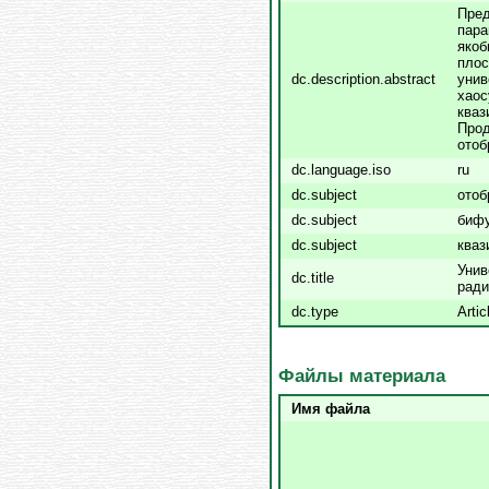
Пред
пара
якоб
плос
dc.description.abstract
унив
хаос
кваз
Прод
отоб
dc.language.iso
ru
dc.subject
отоб
dc.subject
биф
dc.subject
кваз
Унив
dc.title
ради
dc.type
Artic
Файлы материала
Имя файла