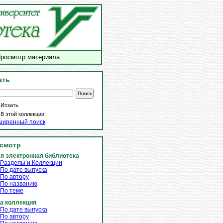
росмотр материала
ать
Искать
В этой коллекции
ширенный поиск
смотр
я электронная библиотека
Разделы и Коллекции
По дате выпуска
По автору
По названию
По теме
а коллекция
По дате выпуска
По автору