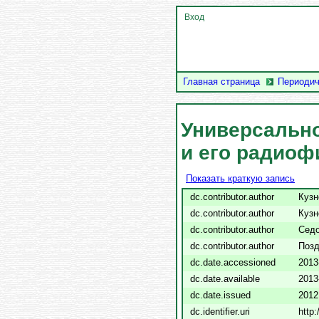
Вход
Главная страница
Периодич
Универсальн
и его радиоф
Показать краткую запись
dc.contributor.author
Кузн
dc.contributor.author
Кузн
dc.contributor.author
Седо
dc.contributor.author
Позд
dc.date.accessioned
2013
dc.date.available
2013
dc.date.issued
2012
dc.identifier.uri
http