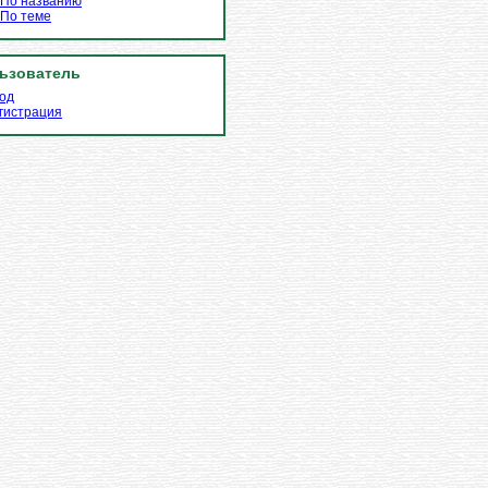
По названию
По теме
ьзователь
од
гистрация