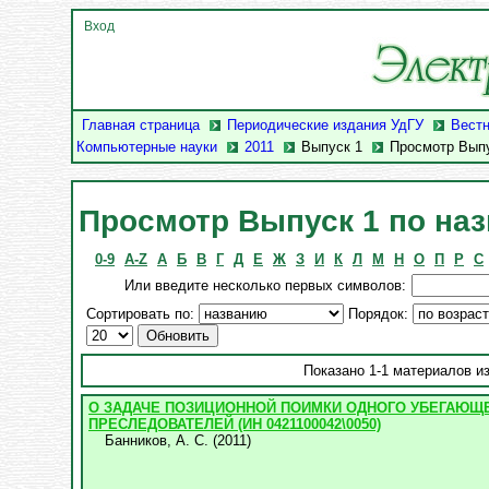
Вход
Главная страница
Периодические издания УдГУ
Вестн
Компьютерные науки
2011
Выпуск 1
Просмотр Выпу
Просмотр Выпуск 1 по на
0-9
A-Z
А
Б
В
Г
Д
Е
Ж
З
И
К
Л
М
Н
О
П
Р
С
Или введите несколько первых символов:
Сортировать по:
Порядок:
Показано 1-1 материалов из
О ЗАДАЧЕ ПОЗИЦИОННОЙ ПОИМКИ ОДНОГО УБЕГАЮЩ
ПРЕСЛЕДОВАТЕЛЕЙ (ИН 0421100042\0050)
Банников, А. С.
(
2011
)