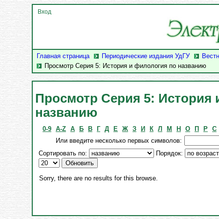
Вход
Главная страница
Периодические издания УдГУ
Вестн
Просмотр Серия 5: История и филология по названию
Просмотр Серия 5: История 
названию
0-9
A-Z
А
Б
В
Г
Д
Е
Ж
З
И
К
Л
М
Н
О
П
Р
С
Или введите несколько первых символов:
Сортировать по:
Порядок:
Sorry, there are no results for this browse.