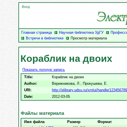
Вход
Главная страница
Научная библиотека УдГУ
Професси
Встречи в библиотеке
Просмотр материала
Кораблик на двоих
Показать полную запись
Title:
Кораблик на двоих
Author:
Верижникова, Л.
;
Прокушева, Е.
URI:
http://elibrary.udsu.ru/xmlui/handle/12345678
Date:
2012-03-05
Файлы материала
Имя файла
Размер
Формат