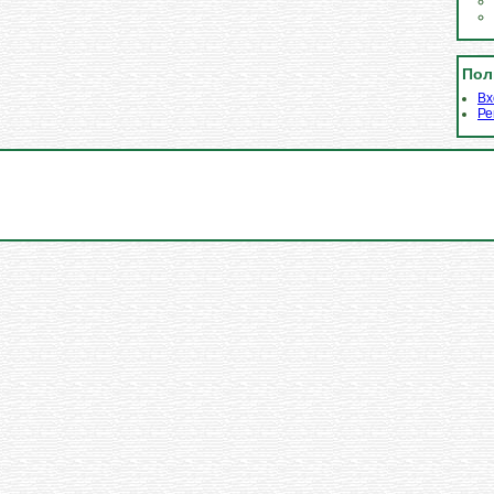
Пол
Вх
Ре