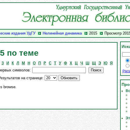
еские издания УдГУ
Нелинейная динамика
2015
Просмотр 2015
Иск
5 по теме
З
И
К
Л
М
Н
О
П
Р
С
Т
У
Ф
Х
Ц
Ч
Ш
Щ
Э
Ю
Я
первых символов:
Рас
езультатов на странице:
Про
his browse.
Вс
Эт