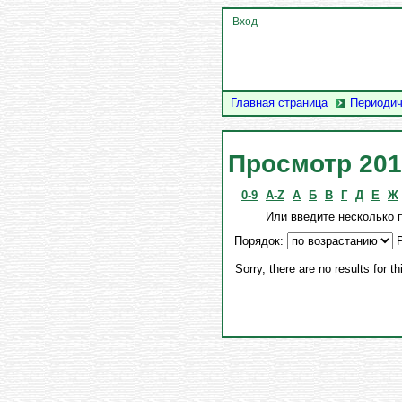
Вход
Главная страница
Периодич
Просмотр 201
0-9
A-Z
А
Б
В
Г
Д
Е
Ж
Или введите несколько 
Порядок:
Р
Sorry, there are no results for t