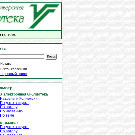
 по теме
ать
Искать
В этой коллекции
ширенный поиск
смотр
я электронная библиотека
Разделы и Коллекции
По дате выпуска
По автору
По названию
По теме
от раздел
По дате выпуска
По автору