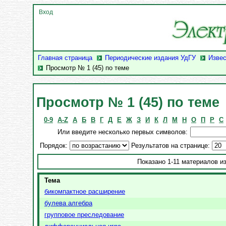
Вход
Главная страница
Периодические издания УдГУ
Извес
Просмотр № 1 (45) по теме
Просмотр № 1 (45) по теме
0-9
A-Z
А
Б
В
Г
Д
Е
Ж
З
И
К
Л
М
Н
О
П
Р
С
Или введите несколько первых символов:
Порядок:
Результатов на странице:
Показано 1-11 материалов из
Тема
бикомпактное расширение
булева алгебра
групповое преследование