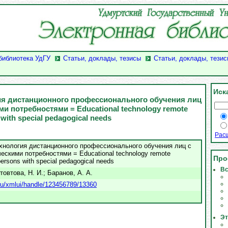
библиотека УдГУ
Статьи, доклады, тезисы
Статьи, доклады, тезис
Иск
ия дистанционного профессионального обучения лиц
и потребностями = Educational technology remote
 with special pedagogical needs
Рас
хнология дистанционного профессионального обучения лиц с
ескими потребностями = Educational technology remote
Про
 persons with special pedagogical needs
Вс
товтова, Н. И.
;
Баранов, А. А.
u.ru/xmlui/handle/123456789/13360
Эт