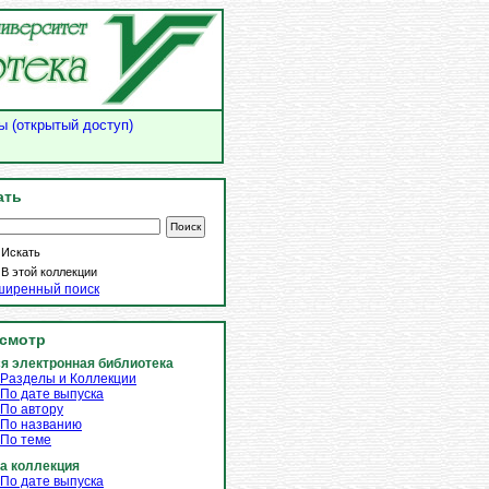
ы (открытый доступ)
ать
Искать
В этой коллекции
ширенный поиск
смотр
я электронная библиотека
Разделы и Коллекции
По дате выпуска
По автору
По названию
По теме
а коллекция
По дате выпуска