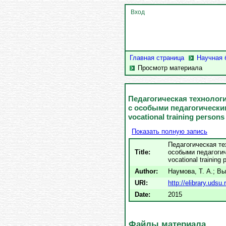
Вход
Главная страница
Научная 
Просмотр материала
Педагогическая технолог
с особыми педагогическим
vocational training persons
Показать полную запись
Педагогическая те
Title:
особыми педагогич
vocational training
Author:
Наумова, Т. А.
;
Вы
URI:
http://elibrary.uds
Date:
2015
Файлы материала