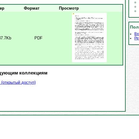
ер
Формат
Просмотр
Пол
Вх
37.7Kb
PDF
Ре
едующим коллекциям
 (открытый доступ)