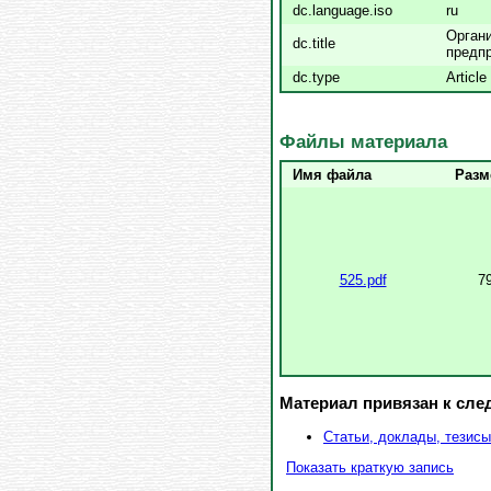
dc.language.iso
ru
Орган
dc.title
предпр
dc.type
Article
Файлы материала
Имя файла
Разм
525.pdf
7
Материал привязан к сл
Статьи, доклады, тезисы
Показать краткую запись