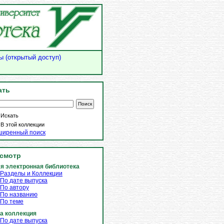
ы (открытый доступ)
ать
Искать
В этой коллекции
ширенный поиск
смотр
я электронная библиотека
Разделы и Коллекции
По дате выпуска
По автору
По названию
По теме
а коллекция
По дате выпуска