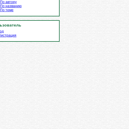
По автору
По названию
По теме
ьзователь
од
гистрация