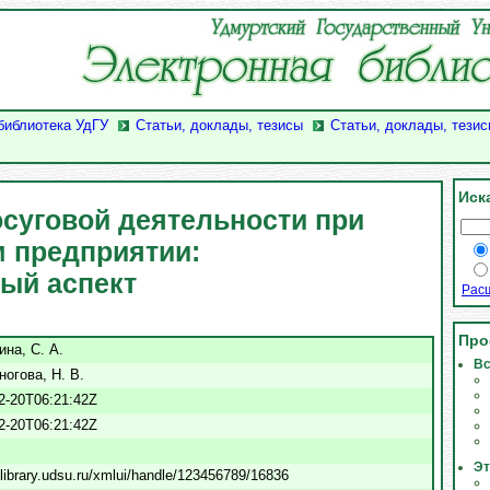
библиотека УдГУ
Статьи, доклады, тезисы
Статьи, доклады, тезис
Иск
осуговой деятельности при
 предприятии:
ый аспект
Рас
Про
на, С. А.
Вс
огова, Н. В.
2-20T06:21:42Z
2-20T06:21:42Z
Эт
/elibrary.udsu.ru/xmlui/handle/123456789/16836