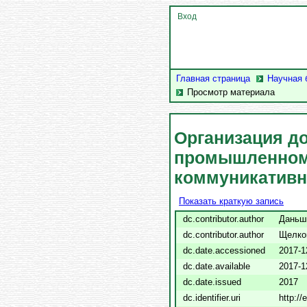
Вход
Главная страница
Научная 
Просмотр материала
Организация д
промышленном
коммуникативн
Показать краткую запись
dc.contributor.author
Даньши
dc.contributor.author
Щелкон
dc.date.accessioned
2017-1
dc.date.available
2017-1
dc.date.issued
2017
dc.identifier.uri
http:/