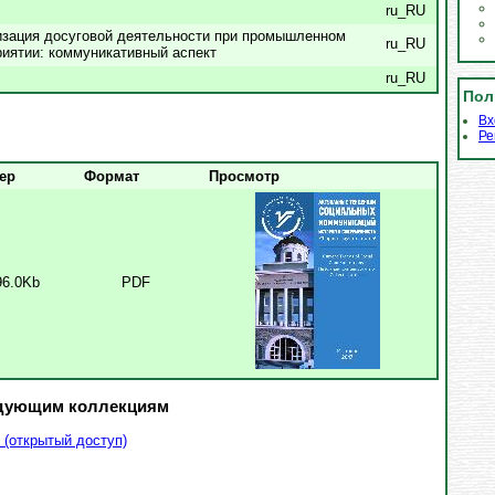
ru_RU
изация досуговой деятельности при промышленном
ru_RU
иятии: коммуникативный аспект
ru_RU
Пол
Вх
Ре
ер
Формат
Просмотр
96.0Kb
PDF
едующим коллекциям
 (открытый доступ)