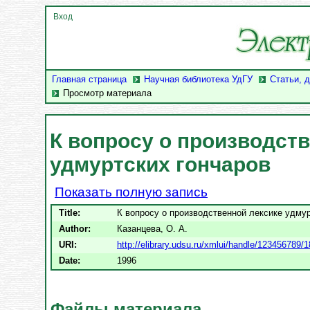
Вход
Главная страница
Научная библиотека УдГУ
Статьи, 
Просмотр материала
К вопросу о производст
удмуртских гончаров
Показать полную запись
Title:
К вопросу о производственной лексике удмур
Author:
Казанцева, О. А.
URI:
http://elibrary.udsu.ru/xmlui/handle/123456789/
Date:
1996
Файлы материала