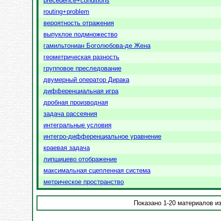
precedence+conditions
routing+problem
вероятность отражения
выпуклое подмножество
гамильтониан Боголюбова-де Жена
геометрическая разность
групповое преследование
двумерный оператор Дирака
дифференциальная игра
дробная производная
задача рассеяния
интегральные условия
интегро-дифференциальное уравнение
краевая задача
липшицево отображение
максимальная сцепленная система
метрическое пространство
Показано 1-20 материалов из