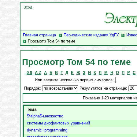
Вход
Главная страница
Периодические издания УдГУ
Извес
Просмотр Том 54 по теме
Просмотр Том 54 по теме
0-9
A-Z
А
Б
В
Г
Д
Е
Ж
З
И
К
Л
М
Н
О
П
Р
С
Или введите несколько первых символов:
Порядок:
Результатов на странице:
Показано 1-20 материалов из
Тема
$\alpha$-множество
cистемы диофантовых уравнений
dynamic+programming