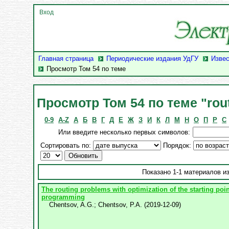
Вход
Главная страница
Периодические издания УдГУ
Извес
Просмотр Том 54 по теме
Просмотр Том 54 по теме "rou
0-9
A-Z
А
Б
В
Г
Д
Е
Ж
З
И
К
Л
М
Н
О
П
Р
С
Или введите несколько первых символов:
Сортировать по:
Порядок:
Показано 1-1 материалов из
The routing problems with optimization of the starting poi
programming
Chentsov, A.G.
;
Chentsov, P.A.
(
2019-12-09
)