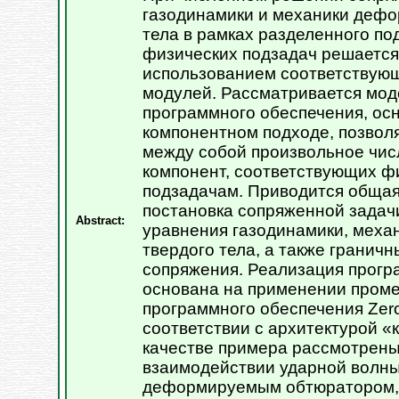
газодинамики и механики дефо
тела в рамках разделенного по
физических подзадач решается
использованием соответствую
модулей. Рассматривается мод
программного обеспечения, ос
компонентном подходе, позво
между собой произвольное чи
компонент, соответствующих ф
подзадачам. Приводится обща
постановка сопряженной задач
Abstract:
уравнения газодинамики, мех
твердого тела, а также гранич
сопряжения. Реализация прог
основана на применении пром
программного обеспечения Zero
соответствии с архитектурой «
качестве примера рассмотрены
взаимодействии ударной волны 
деформируемым обтюратором, 