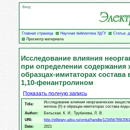
Вход
Главная страница
Научная библиотека УдГУ
Статьи, 
Просмотр материала
Исследование влияния неорга
при определении содержания же
образцах-имитаторах состава 
1,10-фенантролином
Показать полную запись
Исследование влияния неорганических веществ
Title:
железа (II) в образцах-имитаторах состава вод
Author:
Бельская, К. И.
;
Трубачева, Л. В.
URI:
http://elibrary.udsu.ru/xmlui/handle/123456789/206
Date:
2021