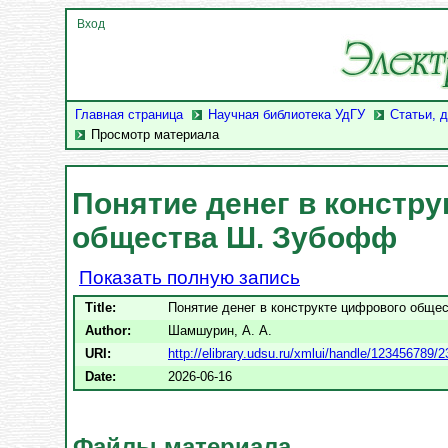
Вход
Главная страница
Научная библиотека УдГУ
Статьи, 
Просмотр материала
Понятие денег в констр
общества Ш. Зубофф
Показать полную запись
Title:
Понятие денег в конструкте цифрового общ
Author:
Шамшурин, А. А.
URI:
http://elibrary.udsu.ru/xmlui/handle/123456789/
Date:
2026-06-16
Файлы материала