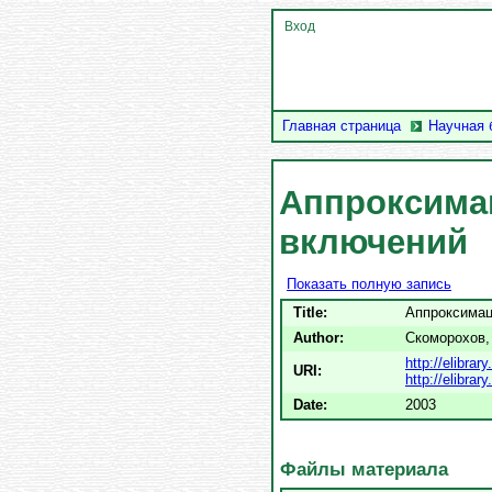
Вход
Главная страница
Научная 
Аппроксима
включений
Показать полную запись
Title:
Аппроксима
Author:
Скоморохов, 
http://elibra
URI:
http://elibra
Date:
2003
Файлы материала