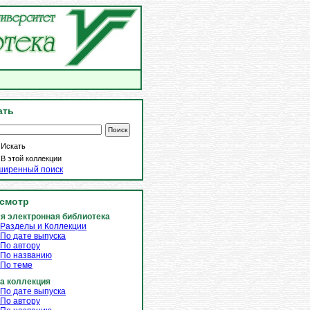
ать
Искать
В этой коллекции
ширенный поиск
смотр
я электронная библиотека
Разделы и Коллекции
По дате выпуска
По автору
По названию
По теме
а коллекция
По дате выпуска
По автору