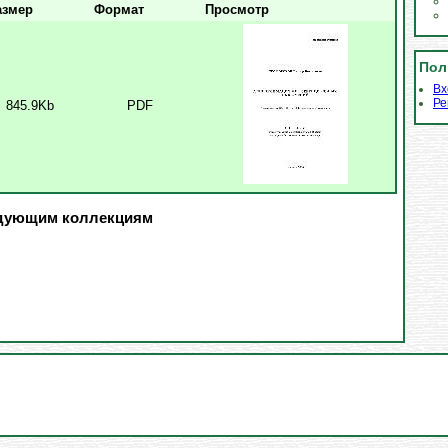
азмер
Формат
Просмотр
Пол
Вх
Ре
845.9Kb
PDF
едующим коллекциям