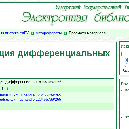
библиотека УдГУ
Авторефераты
Просмотр материала
Иск
ция дифференциальных
Рас
ция дифференциальных включений
Про
В. В.
Вс
ry.udsu.ru/xmlui/handle/123456789/265
ry.udsu.ru/xmlui/handle/123456789/265
Эт