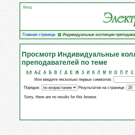
Вход
Главная страница
Индивидуальные коллекции преподава
Просмотр Индивидуальные кол
преподавателей по теме
0-9
A-Z
А
Б
В
Г
Д
Е
Ж
З
И
К
Л
М
Н
О
П
Р
С
Или введите несколько первых символов:
Порядок:
Результатов на странице:
Sorry, there are no results for this browse.