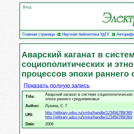
Вход
Главная страница
Научная библиотека УдГУ
Автореф
Аварский каганат в систе
социополитических и этн
процессов эпохи раннего
Показать полную запись
Аварский каганат в системе социополитических
Title:
эпохи раннего средневековья
Author:
Лукина, С. Г.
http://elibrary.udsu.ru/xmlui/handle/123456789/369
URI:
http://elibrary.udsu.ru/xmlui/handle/123456789/369
Date:
2006