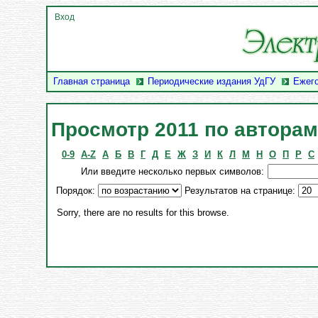
Вход
Главная страница
Периодические издания УдГУ
Ежего
Просмотр 2011 по авторам
0-9
A-Z
А
Б
В
Г
Д
Е
Ж
З
И
К
Л
М
Н
О
П
Р
С
Или введите несколько первых символов:
Порядок:
Результатов на странице:
Sorry, there are no results for this browse.