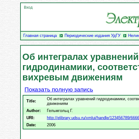
Вход
Главная страница
Периодические издания УдГУ
Нели
Об интегралах уравнений
гидродинамики, соответ
вихревым движениям
Показать полную запись
Об интегралах уравнений гидродинамики, соот
Title:
движениям
Author:
Гельмгольц Г.
URI:
http://elibrary.udsu.ru/xmlui/handle/123456789/666
Date:
2006