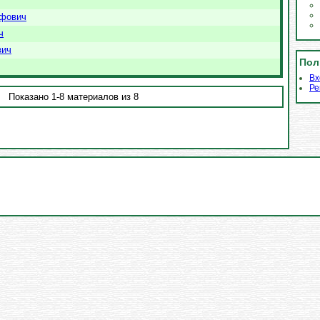
ифович
ч
вич
Пол
Вх
Ре
Показано 1-8 материалов из 8