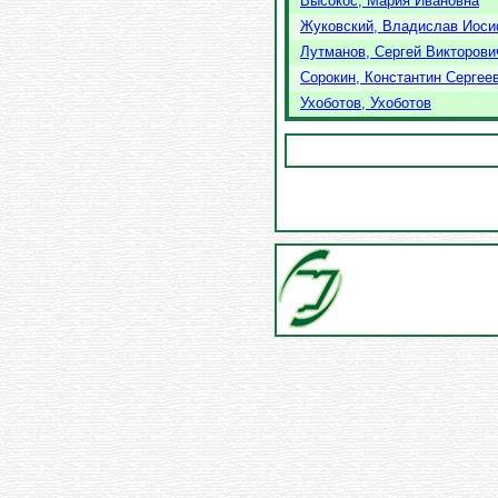
Высокос, Мария Ивановна
Жуковский, Владислав Иос
Лутманов, Сергей Викторови
Сорокин, Константин Сергее
Ухоботов, Ухоботов