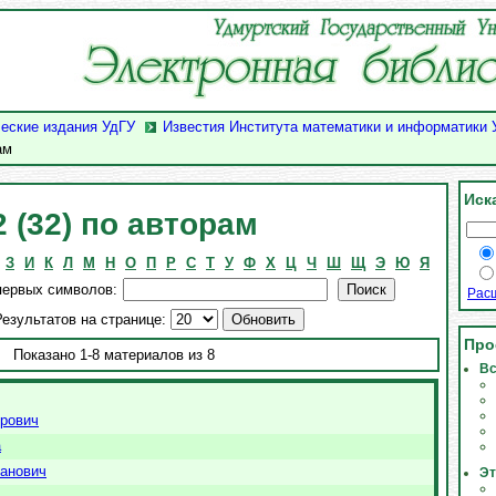
еские издания УдГУ
Известия Института математики и информатики 
ам
Иск
 (32) по авторам
З
И
К
Л
М
Н
О
П
Р
С
Т
У
Ф
Х
Ц
Ч
Ш
Щ
Э
Ю
Я
первых символов:
Рас
езультатов на странице:
Про
Показано 1-8 материалов из 8
Вс
рович
а
ванович
Эт