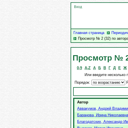
Вход
Главная страница
Периодич
Просмотр № 2 (32) по автор
Просмотр № 2
0-9
A-Z
А
Б
В
Г
Д
Е
Ж
Или введите несколько 
Порядок:
Р
Автор
Аввакумов, Андрей Владими
Баранова, Ирина Николаевн
Благодатских, Александр И