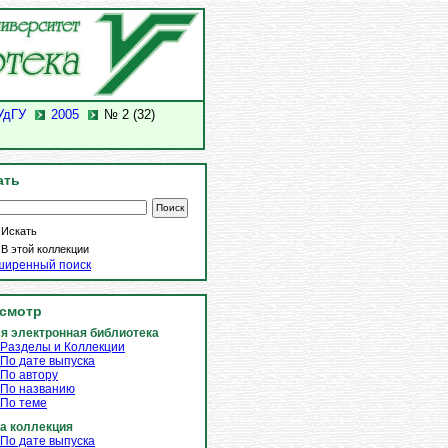
УдГУ
2005
№ 2 (32)
ать
Искать
В этой коллекции
ширенный поиск
смотр
я электронная библиотека
Разделы и Коллекции
По дате выпуска
По автору
По названию
По теме
а коллекция
По дате выпуска