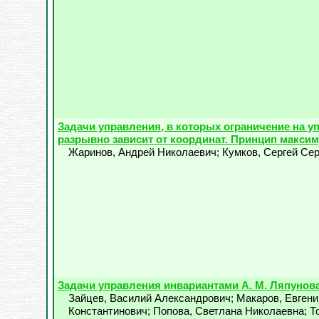
Задачи управления, в которых ограничение на у
разрывно зависит от координат. Принцип макси
Жаринов, Андрей Николаевич
;
Кумков, Сергей Се
Задачи управления инвариантами А. М. Ляпунов
Зайцев, Василий Александрович
;
Макаров, Евгени
Константинович
;
Попова, Светлана Николаевна
;
Т