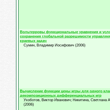
Вольтерровы функциональные уравнения и усл
сохранения глобальной разрешимости управляе
краевых задач
Сумин, Владимир Иосифович
(
2006
)
Вычисление функции цены игры для одного кла
декомпозиционных дифференциальных игр
Ухоботов, Виктор Иванович
;
Никитина, Светлана 
(
2006
)