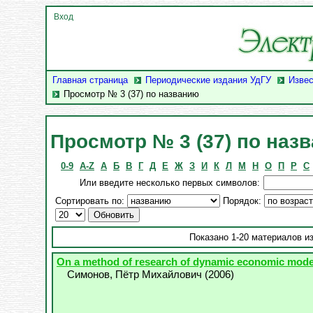
Вход
Главная страница
Периодические издания УдГУ
Извес
Просмотр № 3 (37) по названию
Просмотр № 3 (37) по наз
0-9
A-Z
А
Б
В
Г
Д
Е
Ж
З
И
К
Л
М
Н
О
П
Р
С
Или введите несколько первых символов:
Сортировать по:
Порядок:
Показано 1-20 материалов из
On a method of research of dynamic economic mode
Симонов, Пётр Михайлович
(
2006
)