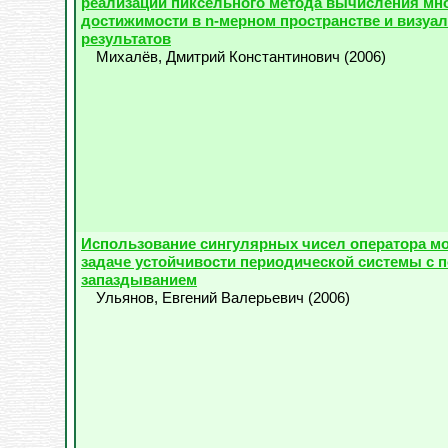
реализации пиксельного метода вычисления мн
достижимости в n-мерном пространстве и визуа
результатов
Михалёв, Дмитрий Константинович
(
2006
)
Использование сингулярных чисел оператора м
задаче устойчивости периодической системы с 
запаздыванием
Ульянов, Евгений Валерьевич
(
2006
)