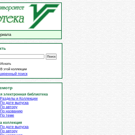
ериала
ать
Искать
В этой коллекции
ширенный поиск
смотр
я электронная библиотека
Разделы и Коллекции
По дате выпуска
По автору
По названию
По теме
а коллекция
По дате выпуска
По автору