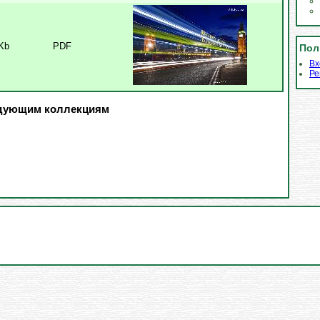
Kb
PDF
Пол
Вх
Ре
едующим коллекциям