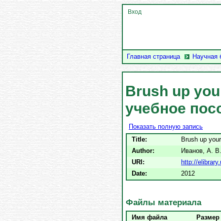
Вход
Главная страница
Научная 
Brush up you
учебное пос
Показать полную запись
Title:
Brush up you
Author:
Иванов, А. В
URI:
http://elibra
Date:
2012
Файлы материала
Имя файла
Размер