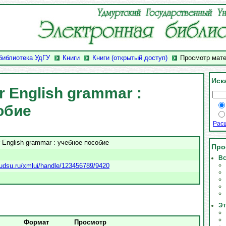
библиотека УдГУ
Книги
Книги (открытый доступ)
Просмотр мат
Иск
r English grammar :
обие
Рас
r English grammar : учебное пособие
Про
.
Вс
ry.udsu.ru/xmlui/handle/123456789/9420
Эт
Формат
Просмотр