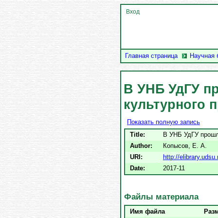
Вход
Главная страница
Научная 
В УНБ УдГУ п
культурного 
Показать полную запись
Title:
В УНБ УдГУ прошл
Author:
Копысов, Е. А.
URI:
http://elibrary.uds
Date:
2017-11
Файлы материала
Имя файла
Раз