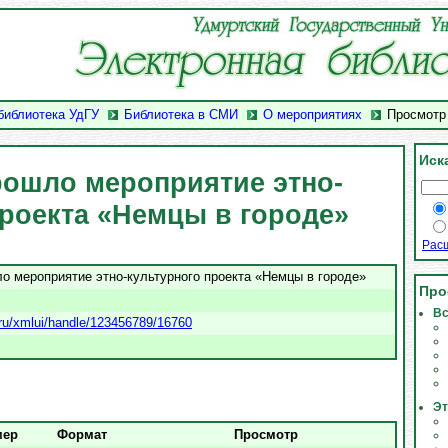
библиотека УдГУ
Библиотека в СМИ
О мероприятиях
Просмотр
Иск
рошло мероприятие этно-
проекта «Немцы в городе»
Рас
о мероприятие этно-культурного проекта «Немцы в городе»
Про
Вс
u.ru/xmlui/handle/123456789/16760
Эт
мер
Формат
Просмотр