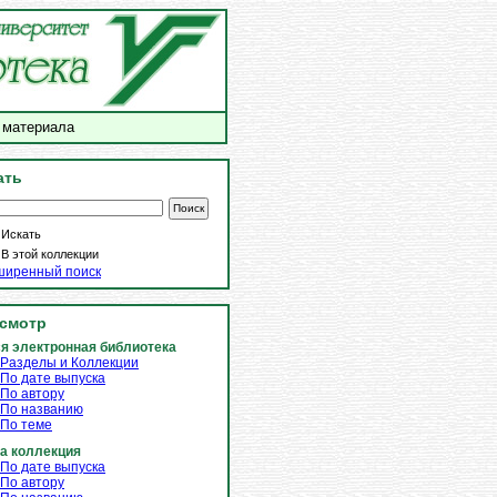
 материала
ать
Искать
В этой коллекции
ширенный поиск
смотр
я электронная библиотека
Разделы и Коллекции
По дате выпуска
По автору
По названию
По теме
а коллекция
По дате выпуска
По автору