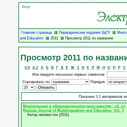
Вход
Главная страница
Периодические издания УдГУ
Много
and Education
2011
Просмотр 2011 по названию
Просмотр 2011 по назван
0-9
A-Z
А
Б
В
Г
Д
Е
Ж
З
И
К
Л
М
Н
О
П
Р
С
Или введите несколько первых символов:
Сортировать по:
Порядок:
Показано 1-1 материалов из
Многоязычие в образовательном пространстве : сб. ст. 
Russian Journal of Multilingualism and Education. Vol. 3
Автор неизвестен
(
2011
)