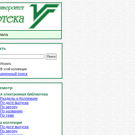
иала
ать
Искать
В этой коллекции
ширенный поиск
смотр
я электронная библиотека
Разделы и Коллекции
По дате выпуска
По автору
По названию
По теме
а коллекция
По дате выпуска
По автору