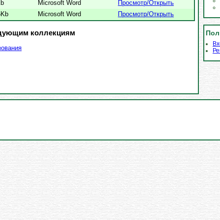
b
Microsoft Word
Просмотр/
Открыть
5Kb
Microsoft Word
Просмотр/
Открыть
едующим коллекциям
Пол
Вх
зования
Ре