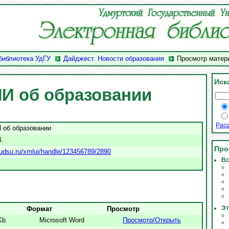
библиотека УдГУ
Дайджест. Новости образования
Просмотр матер
Иск
И об образовании
Рас
 об образовании
В.
Про
ry.udsu.ru/xmlui/handle/123456789/2890
Вс
Эт
Формат
Просмотр
Kb
Microsoft Word
Просмотр/
Открыть