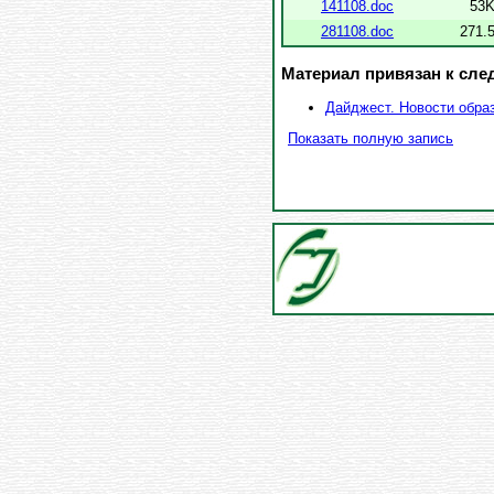
141108.doc
53K
281108.doc
271.
Материал привязан к сл
Дайджест. Новости обра
Показать полную запись