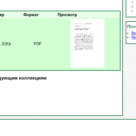
ер
Формат
Просмотр
Пол
Вх
Ре
1.01Kb
PDF
едующим коллекциям