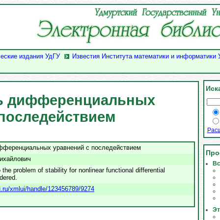
еские издания УдГУ
Известия Института математики и информатики 
Иск
ь дифференциальных
 последействием
Рас
фференциальных уравнений с последействием
Про
ихайлович
Вс
he problem of stability for nonlinear functional differential
dered.
su.ru/xmlui/handle/123456789/9274
Эт