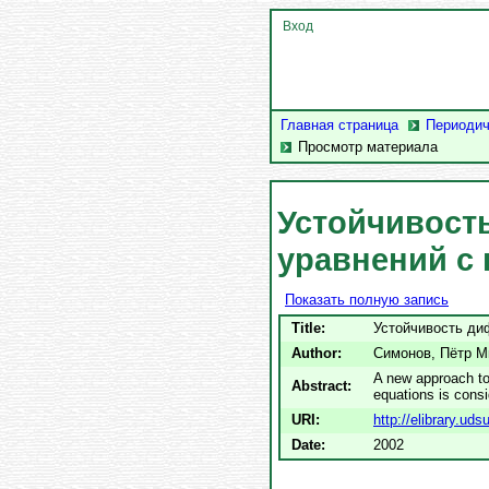
Вход
Главная страница
Периодич
Просмотр материала
Устойчивост
уравнений с
Показать полную запись
Title:
Устойчивость ди
Author:
Симонов, Пётр М
A new approach to t
Abstract:
equations is consi
URI:
http://elibrary.ud
Date:
2002