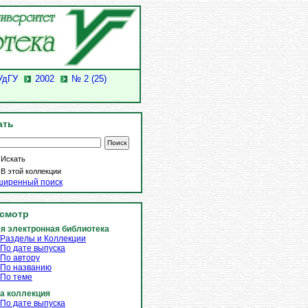
УдГУ
2002
№ 2 (25)
ать
Искать
В этой коллекции
ширенный поиск
смотр
я электронная библиотека
Разделы и Коллекции
По дате выпуска
По автору
По названию
По теме
а коллекция
По дате выпуска