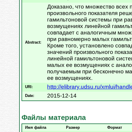
Доказано, что множество всех
произвольного показателя реш
гамильтоновой системы при р
возмущениях линейной гамиль
совпадает с аналогичным мно
при равномерно малых гамиль
Abstract:
Кроме того, установлено совп
значений произвольного показ
линейной гамильтоновой систе
малых ее возмущениях с анал
получаемым при бесконечно м
ее возмущениях.
http://elibrary.udsu.ru/xmlui/ha
URI:
2015-12-14
Date:
Файлы материала
Имя файла
Размер
Формат