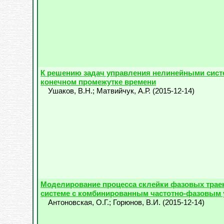
К решению задач управления нелинейными сист
конечном промежутке времени
Ушаков, В.Н.
;
Матвийчук, А.Р.
(
2015-12-14
)
Моделирование процесса склейки фазовых трае
системе с комбинированным частотно-фазовым
Антоновская, О.Г.
;
Горюнов, В.И.
(
2015-12-14
)