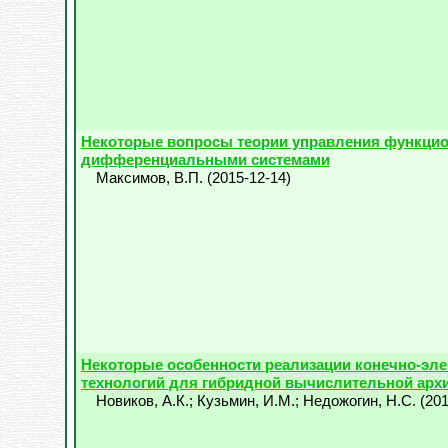
Некоторые вопросы теории управления функци
дифференциальными системами
Максимов, В.П.
(
2015-12-14
)
Некоторые особенности реализации конечно-эл
технологий для гибридной вычислительной арх
Новиков, А.К.
;
Кузьмин, И.М.
;
Недожогин, Н.С.
(
201