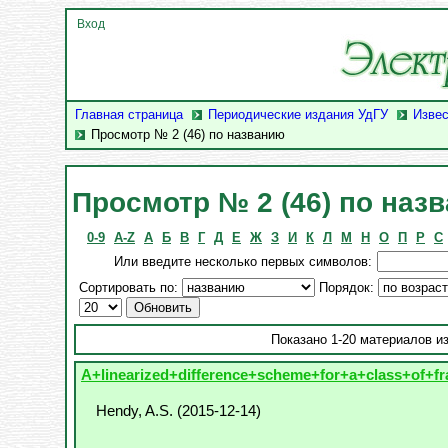
Вход
Главная страница
Периодические издания УдГУ
Извес
Просмотр № 2 (46) по названию
Просмотр № 2 (46) по наз
0-9
A-Z
А
Б
В
Г
Д
Е
Ж
З
И
К
Л
М
Н
О
П
Р
С
Или введите несколько первых символов:
Сортировать по:
Порядок:
Показано 1-20 материалов из
A+linearized+difference+scheme+for+a+class+of+frac
Hendy, A.S.
(
2015-12-14
)