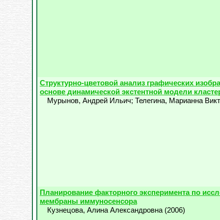
Структурно-цветовой анализ графических изобр
основе динамической экстентной модели класте
Мурынов, Андрей Ильич
;
Телегина, Марианна Вик
Планирование факторного эксперимента по исс
мембраны иммуносенсора
Кузнецова, Алина Александровна
(
2006
)