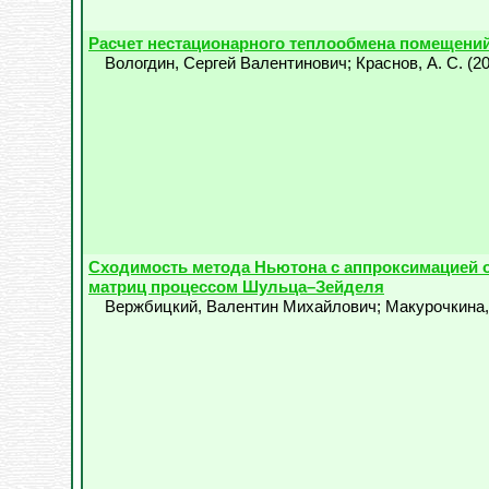
Расчет нестационарного теплообмена помещени
Вологдин, Сергей Валентинович
;
Краснов, А. С.
(
2
Сходимость метода Ньютона с аппроксимацией 
матриц процессом Шульца–Зейделя
Вержбицкий, Валентин Михайлович
;
Макурочкина,